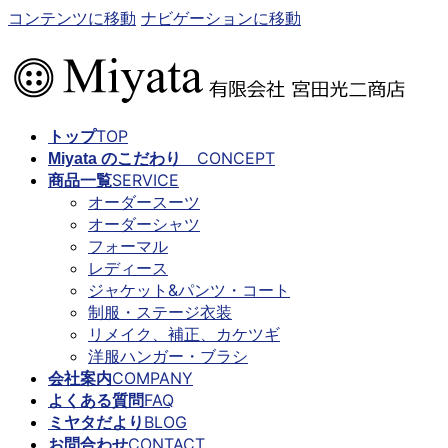
コンテンツに移動
ナビゲーションに移動
TOP
トップ
CONCEPT
Miyata のこだわり
SERVICE
商品一覧
オーダースーツ
オーダーシャツ
フォーマル
レディース
ジャケット&パンツ・コート
制服・ステージ衣装
リメイク、補正、カケツギ
洋服ハンガー・ブラシ
COMPANY
会社案内
FAQ
よくある質問
BLOG
ミヤタだより
CONTACT
お問合わせ