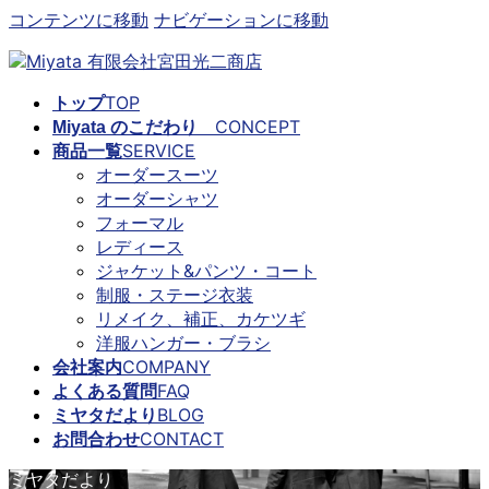
コンテンツに移動
ナビゲーションに移動
TOP
トップ
CONCEPT
Miyata のこだわり
SERVICE
商品一覧
オーダースーツ
オーダーシャツ
フォーマル
レディース
ジャケット&パンツ・コート
制服・ステージ衣装
リメイク、補正、カケツギ
洋服ハンガー・ブラシ
COMPANY
会社案内
FAQ
よくある質問
BLOG
ミヤタだより
CONTACT
お問合わせ
ミヤタだより