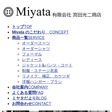
コ
ナ
ン
ビ
テ
ゲ
ン
ー
TOP
トップ
ツ
シ
CONCEPT
Miyata のこだわり
に
ョ
SERVICE
商品一覧
移
ン
オーダースーツ
動
に
オーダーシャツ
移
フォーマル
動
レディース
ジャケット&パンツ・コート
制服・ステージ衣装
リメイク、補正、カケツギ
洋服ハンガー・ブラシ
COMPANY
会社案内
FAQ
よくある質問
BLOG
ミヤタだより
CONTACT
お問合わせ