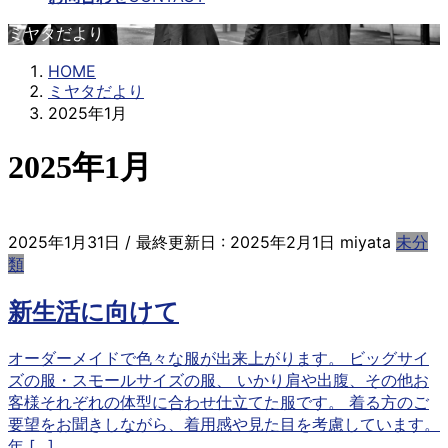
ミヤタだより
HOME
ミヤタだより
2025年1月
2025年1月
2025年1月31日
/ 最終更新日 :
2025年2月1日
miyata
未分
類
新生活に向けて
オーダーメイドで色々な服が出来上がります。 ビッグサイ
ズの服・スモールサイズの服、 いかり肩や出腹、その他お
客様それぞれの体型に合わせ仕立てた服です。 着る方のご
要望をお聞きしながら、着用感や見た目を考慮しています。
年 […]