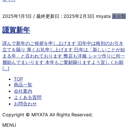
2025年1月1日
/ 最終更新日 :
2025年2月3日
miyata
未分類
謹賀新年
謹んで新年のご挨拶を申し上げます 旧年中は格別のお引き
立てを賜り 厚くお礼申し上げます 巳年は「新しいことが始
まる年」と言われております 弊店も洋服 シャツ作りに尚一
層励んでまいります 本年もご愛顧賜りますよう宜しくお願
[…]
TOP
商品一覧
会社案内
よくある質問
お問合わせ
Copyright © MIYATA All Rights Reserved.
MENU