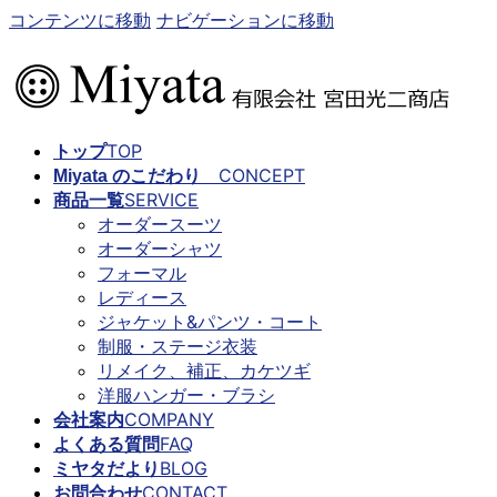
コンテンツに移動
ナビゲーションに移動
TOP
トップ
CONCEPT
Miyata のこだわり
SERVICE
商品一覧
オーダースーツ
オーダーシャツ
フォーマル
レディース
ジャケット&パンツ・コート
制服・ステージ衣装
リメイク、補正、カケツギ
洋服ハンガー・ブラシ
COMPANY
会社案内
FAQ
よくある質問
BLOG
ミヤタだより
CONTACT
お問合わせ