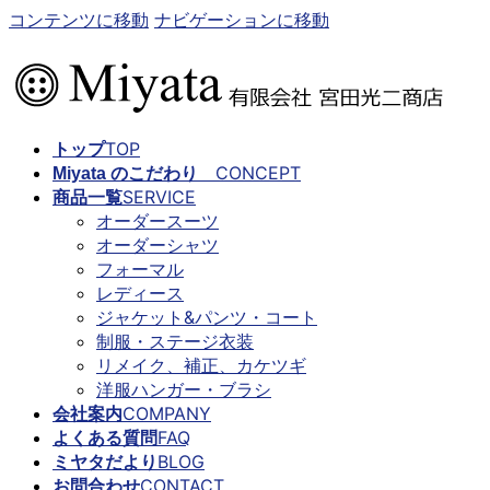
コンテンツに移動
ナビゲーションに移動
TOP
トップ
CONCEPT
Miyata のこだわり
SERVICE
商品一覧
オーダースーツ
オーダーシャツ
フォーマル
レディース
ジャケット&パンツ・コート
制服・ステージ衣装
リメイク、補正、カケツギ
洋服ハンガー・ブラシ
COMPANY
会社案内
FAQ
よくある質問
BLOG
ミヤタだより
CONTACT
お問合わせ