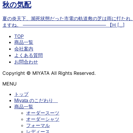
秋の気配
夏の炎天下、瀕死状態だった市電の軌道敷の芝は雨に打たれ
ますね。 —————————————————– 【H […]
TOP
商品一覧
会社案内
よくある質問
お問合わせ
Copyright © MIYATA All Rights Reserved.
MENU
トップ
Miyata のこだわり
商品一覧
オーダースーツ
オーダーシャツ
フォーマル
レディース