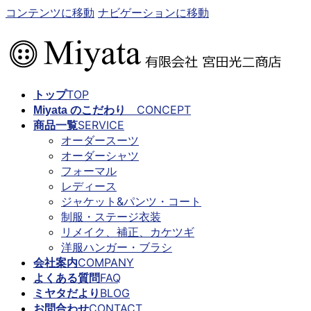
コンテンツに移動
ナビゲーションに移動
TOP
トップ
CONCEPT
Miyata のこだわり
SERVICE
商品一覧
オーダースーツ
オーダーシャツ
フォーマル
レディース
ジャケット&パンツ・コート
制服・ステージ衣装
リメイク、補正、カケツギ
洋服ハンガー・ブラシ
COMPANY
会社案内
FAQ
よくある質問
BLOG
ミヤタだより
CONTACT
お問合わせ