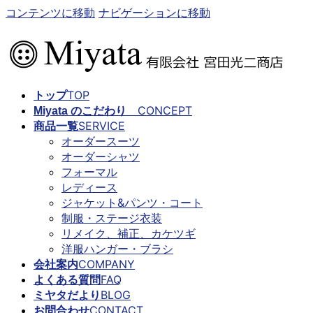
コンテンツに移動
ナビゲーションに移動
TOP
トップ
CONCEPT
Miyata のこだわり
SERVICE
商品一覧
オーダースーツ
オーダーシャツ
フォーマル
レディース
ジャケット&パンツ・コート
制服・ステージ衣装
リメイク、補正、カケツギ
洋服ハンガー・ブラシ
COMPANY
会社案内
FAQ
よくある質問
BLOG
ミヤタだより
CONTACT
お問合わせ