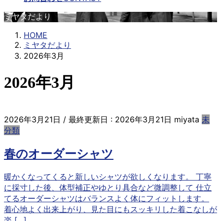
ミヤタだより
HOME
ミヤタだより
2026年3月
2026年3月
2026年3月21日
/ 最終更新日 :
2026年3月21日
miyata
未
分類
春のオーダーシャツ
暖かくなってくると新しいシャツが欲しくなります。 丁寧
に採寸した後、体型補正やゆとり具合など微調整して 仕立
てるオーダーシャツはバランスよく体にフィットします。
着心地よく出来上がり、見た目にもスッキリした着こなしが
楽 […]