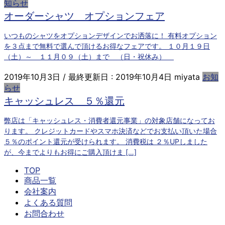
知らせ
オーダーシャツ オプションフェア
いつものシャツをオプションデザインでお洒落に！ 有料オプション
を３点まで無料で選んで頂けるお得なフェアです。 １０月１９日
（土）～ １１月０９（土）まで （日・祝休み）
2019年10月3日
/ 最終更新日 :
2019年10月4日
miyata
お知
らせ
キャッシュレス ５％還元
弊店は「キャッシュレス・消費者還元事業」の対象店舗になってお
ります。 クレジットカードやスマホ決済などでお支払い頂いた場合
５％のポイント還元が受けられます。 消費税は ２％UPしました
が、今までよりもお得にご購入頂けま […]
TOP
商品一覧
会社案内
よくある質問
お問合わせ