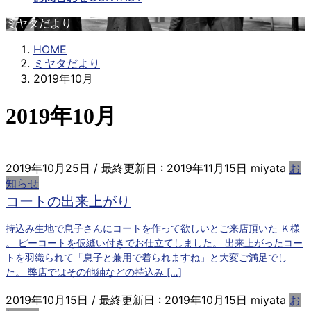
メタ情報
ミヤタだより
ログイン
HOME
投稿フィード
ミヤタだより
コメントフィード
2019年10月
WordPress.org
2019年10月
2019年10月25日
/ 最終更新日 :
2019年11月15日
miyata
お
知らせ
コートの出来上がり
持込み生地で息子さんにコートを作って欲しいとご来店頂いた Ｋ様
。 ピーコートを仮縫い付きでお仕立てしました。 出来上がったコー
トを羽織られて「息子と兼用で着られますね」と大変ご満足でし
た。 弊店ではその他紬などの持込み […]
2019年10月15日
/ 最終更新日 :
2019年10月15日
miyata
お