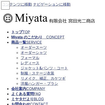
2020年9月
コンテンツに移動
ナビゲーションに移動
2020年8月
2020年7月
2020年6月
2020年5月
2020年4月
TOP
2020年3月
トップ
CONCEPT
2020年2月
Miyata のこだわり
SERVICE
2020年1月
商品一覧
オーダースーツ
2019年12月
オーダーシャツ
2019年11月
フォーマル
2019年10月
レディース
2019年9月
ジャケット&パンツ・コート
制服・ステージ衣装
カテゴリー
リメイク、補正、カケツギ
洋服ハンガー・ブラシ
お知らせ
COMPANY
会社案内
新着
FAQ
よくある質問
未分類
BLOG
ミヤタだより
CONTACT
お問合わせ