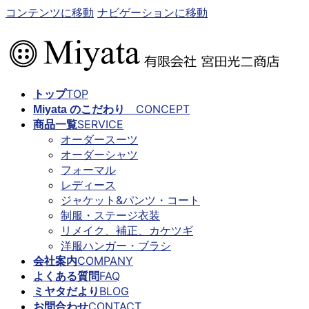
コンテンツに移動
ナビゲーションに移動
TOP
トップ
CONCEPT
Miyata のこだわり
SERVICE
商品一覧
オーダースーツ
オーダーシャツ
フォーマル
レディース
ジャケット&パンツ・コート
制服・ステージ衣装
リメイク、補正、カケツギ
洋服ハンガー・ブラシ
COMPANY
会社案内
FAQ
よくある質問
BLOG
ミヤタだより
CONTACT
お問合わせ