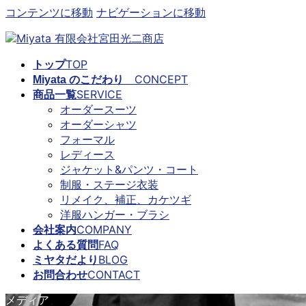
コンテンツに移動
ナビゲーションに移動
TOP
トップ
CONCEPT
Miyata のこだわり
SERVICE
商品一覧
オーダースーツ
オーダーシャツ
フォーマル
レディース
ジャケット&パンツ・コート
制服・ステージ衣装
リメイク、補正、カケツギ
洋服ハンガー・ブラシ
COMPANY
会社案内
FAQ
よくある質問
BLOG
ミヤタだより
CONTACT
お問合わせ
メディア