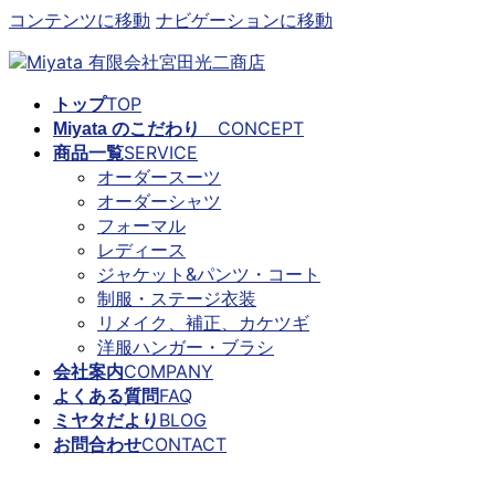
コンテンツに移動
ナビゲーションに移動
TOP
トップ
CONCEPT
Miyata のこだわり
SERVICE
商品一覧
オーダースーツ
オーダーシャツ
フォーマル
レディース
ジャケット&パンツ・コート
制服・ステージ衣装
リメイク、補正、カケツギ
洋服ハンガー・ブラシ
COMPANY
会社案内
FAQ
よくある質問
BLOG
ミヤタだより
CONTACT
お問合わせ
ミヤタだより