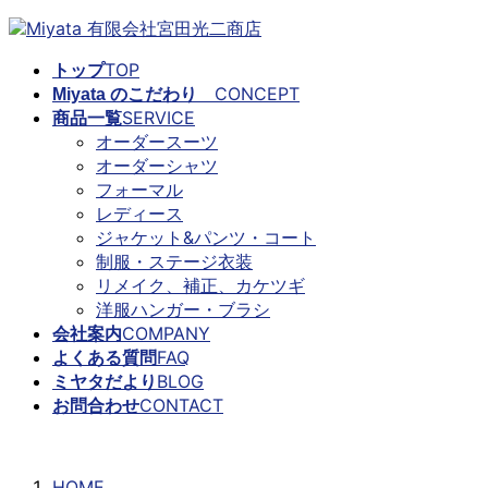
コ
ナ
ン
ビ
TOP
トップ
テ
ゲ
CONCEPT
Miyata のこだわり
ン
ー
SERVICE
商品一覧
ツ
シ
オーダースーツ
に
ョ
オーダーシャツ
移
ン
フォーマル
動
に
レディース
移
ジャケット&パンツ・コート
動
制服・ステージ衣装
リメイク、補正、カケツギ
洋服ハンガー・ブラシ
COMPANY
会社案内
FAQ
よくある質問
BLOG
ミヤタだより
CONTACT
お問合わせ
ミヤタだより
HOME