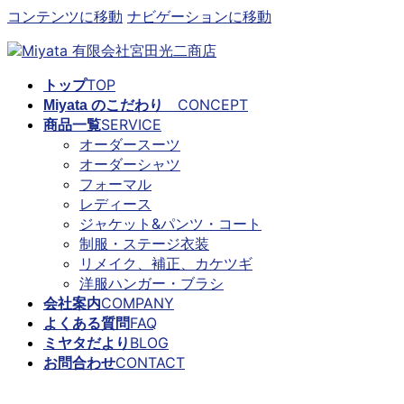
コンテンツに移動
ナビゲーションに移動
TOP
トップ
CONCEPT
Miyata のこだわり
SERVICE
商品一覧
オーダースーツ
オーダーシャツ
フォーマル
レディース
ジャケット&パンツ・コート
制服・ステージ衣装
リメイク、補正、カケツギ
洋服ハンガー・ブラシ
COMPANY
会社案内
FAQ
よくある質問
BLOG
ミヤタだより
CONTACT
お問合わせ
ミヤタだより