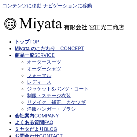
コンテンツに移動
ナビゲーションに移動
TOP
トップ
CONCEPT
Miyata のこだわり
SERVICE
商品一覧
オーダースーツ
オーダーシャツ
フォーマル
レディース
ジャケット&パンツ・コート
制服・ステージ衣装
リメイク、補正、カケツギ
洋服ハンガー・ブラシ
COMPANY
会社案内
FAQ
よくある質問
BLOG
ミヤタだより
CONTACT
お問合わせ