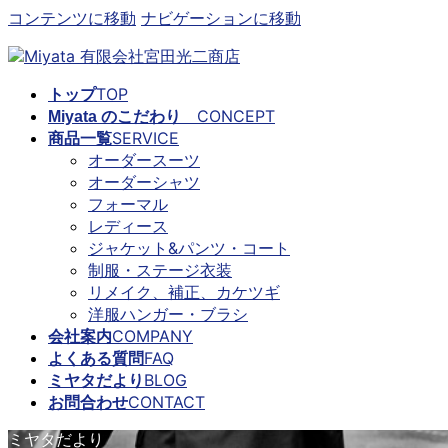
コンテンツに移動
ナビゲーションに移動
TOP
トップ
CONCEPT
Miyata のこだわり
SERVICE
商品一覧
オーダースーツ
オーダーシャツ
フォーマル
レディース
ジャケット&パンツ・コート
制服・ステージ衣装
リメイク、補正、カケツギ
洋服ハンガー・ブラシ
COMPANY
会社案内
FAQ
よくある質問
BLOG
ミヤタだより
CONTACT
お問合わせ
ミヤタだより