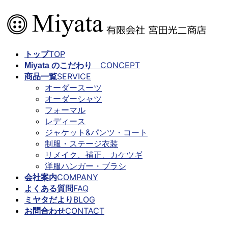
コ
ナ
ン
ビ
テ
ゲ
ン
ー
TOP
トップ
ツ
シ
CONCEPT
Miyata のこだわり
に
ョ
SERVICE
商品一覧
移
ン
オーダースーツ
動
に
オーダーシャツ
移
フォーマル
動
レディース
ジャケット&パンツ・コート
制服・ステージ衣装
リメイク、補正、カケツギ
洋服ハンガー・ブラシ
COMPANY
会社案内
FAQ
よくある質問
BLOG
ミヤタだより
CONTACT
お問合わせ