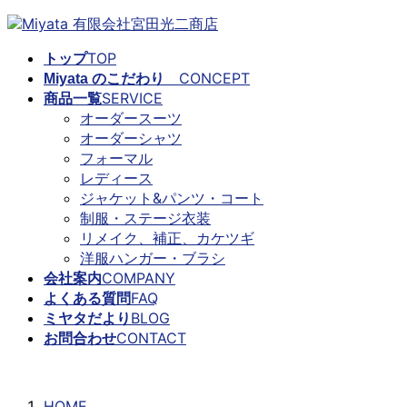
コ
ナ
ン
ビ
TOP
トップ
テ
ゲ
CONCEPT
Miyata のこだわり
ン
ー
SERVICE
商品一覧
ツ
シ
オーダースーツ
に
ョ
オーダーシャツ
移
ン
フォーマル
動
に
レディース
移
ジャケット&パンツ・コート
動
制服・ステージ衣装
リメイク、補正、カケツギ
洋服ハンガー・ブラシ
COMPANY
会社案内
FAQ
よくある質問
BLOG
ミヤタだより
CONTACT
お問合わせ
ミヤタだより
HOME