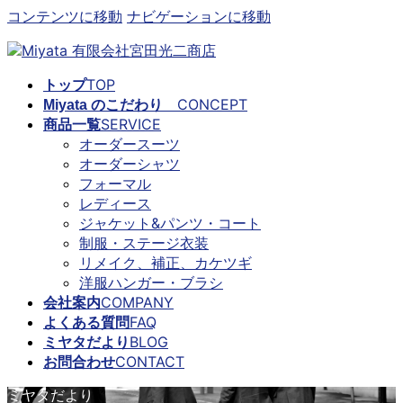
コンテンツに移動
ナビゲーションに移動
TOP
トップ
CONCEPT
Miyata のこだわり
SERVICE
商品一覧
オーダースーツ
オーダーシャツ
フォーマル
レディース
ジャケット&パンツ・コート
制服・ステージ衣装
リメイク、補正、カケツギ
洋服ハンガー・ブラシ
COMPANY
会社案内
FAQ
よくある質問
BLOG
ミヤタだより
CONTACT
お問合わせ
ミヤタだより