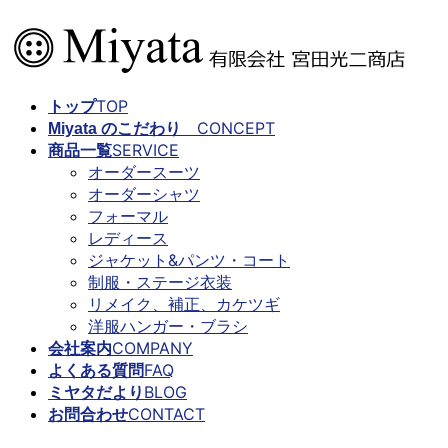
コ
ナ
ン
ビ
テ
ゲ
ン
ー
TOP
トップ
ツ
シ
CONCEPT
Miyata のこだわり
に
ョ
SERVICE
商品一覧
移
ン
オーダースーツ
動
に
オーダーシャツ
移
フォーマル
動
レディース
ジャケット&パンツ・コート
制服・ステージ衣装
リメイク、補正、カケツギ
洋服ハンガー・ブラシ
COMPANY
会社案内
FAQ
よくある質問
BLOG
ミヤタだより
CONTACT
お問合わせ