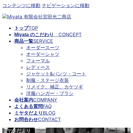
コンテンツに移動
ナビゲーションに移動
TOP
トップ
CONCEPT
Miyata のこだわり
SERVICE
商品一覧
オーダースーツ
オーダーシャツ
フォーマル
レディース
ジャケット&パンツ・コート
制服・ステージ衣装
リメイク、補正、カケツギ
洋服ハンガー・ブラシ
COMPANY
会社案内
FAQ
よくある質問
BLOG
ミヤタだより
CONTACT
お問合わせ
ミヤタだより