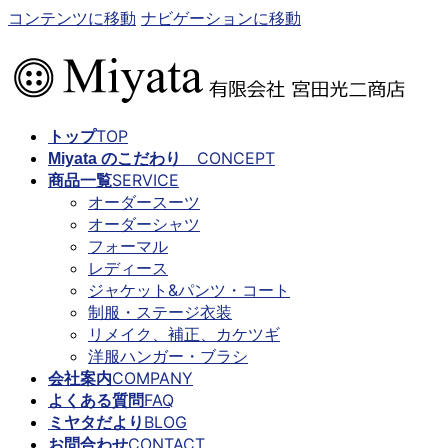
コンテンツに移動
ナビゲーションに移動
TOP
トップ
CONCEPT
Miyata のこだわり
SERVICE
商品一覧
オーダースーツ
オーダーシャツ
フォーマル
レディース
ジャケット&パンツ・コート
制服・ステージ衣装
リメイク、補正、カケツギ
洋服ハンガー・ブラシ
COMPANY
会社案内
FAQ
よくある質問
BLOG
ミヤタだより
CONTACT
お問合わせ