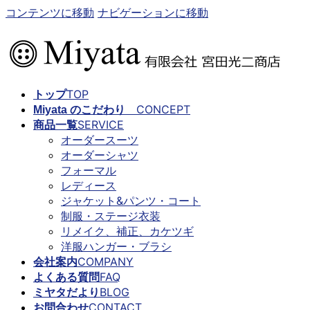
コンテンツに移動
ナビゲーションに移動
TOP
トップ
CONCEPT
Miyata のこだわり
SERVICE
商品一覧
オーダースーツ
オーダーシャツ
フォーマル
レディース
ジャケット&パンツ・コート
制服・ステージ衣装
リメイク、補正、カケツギ
洋服ハンガー・ブラシ
COMPANY
会社案内
FAQ
よくある質問
BLOG
ミヤタだより
CONTACT
お問合わせ