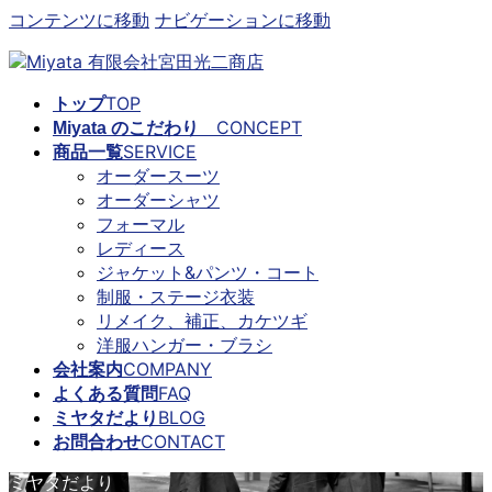
コンテンツに移動
ナビゲーションに移動
TOP
トップ
CONCEPT
Miyata のこだわり
SERVICE
商品一覧
オーダースーツ
オーダーシャツ
フォーマル
レディース
ジャケット&パンツ・コート
制服・ステージ衣装
リメイク、補正、カケツギ
洋服ハンガー・ブラシ
COMPANY
会社案内
FAQ
よくある質問
BLOG
ミヤタだより
CONTACT
お問合わせ
ミヤタだより