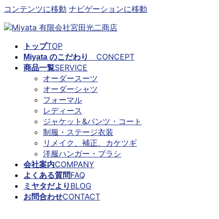
コンテンツに移動
ナビゲーションに移動
TOP
トップ
CONCEPT
Miyata のこだわり
SERVICE
商品一覧
オーダースーツ
オーダーシャツ
フォーマル
レディース
ジャケット&パンツ・コート
制服・ステージ衣装
リメイク、補正、カケツギ
洋服ハンガー・ブラシ
COMPANY
会社案内
FAQ
よくある質問
BLOG
ミヤタだより
CONTACT
お問合わせ
ミヤタだより