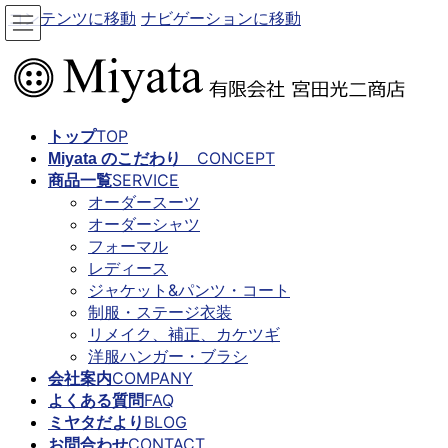
2020年9月
コンテンツに移動
ナビゲーションに移動
2020年8月
2020年7月
2020年6月
2020年5月
2020年4月
TOP
2020年3月
トップ
CONCEPT
2020年2月
Miyata のこだわり
SERVICE
2020年1月
商品一覧
オーダースーツ
2019年12月
オーダーシャツ
2019年11月
フォーマル
2019年10月
レディース
2019年9月
ジャケット&パンツ・コート
制服・ステージ衣装
カテゴリー
リメイク、補正、カケツギ
洋服ハンガー・ブラシ
お知らせ
COMPANY
会社案内
新着
FAQ
よくある質問
未分類
BLOG
ミヤタだより
CONTACT
お問合わせ