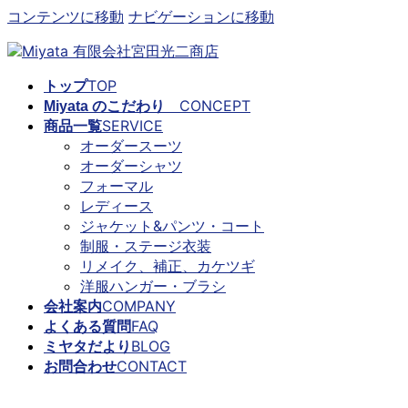
コンテンツに移動
ナビゲーションに移動
TOP
トップ
CONCEPT
Miyata のこだわり
SERVICE
商品一覧
オーダースーツ
オーダーシャツ
フォーマル
レディース
ジャケット&パンツ・コート
制服・ステージ衣装
リメイク、補正、カケツギ
洋服ハンガー・ブラシ
COMPANY
会社案内
FAQ
よくある質問
BLOG
ミヤタだより
CONTACT
お問合わせ