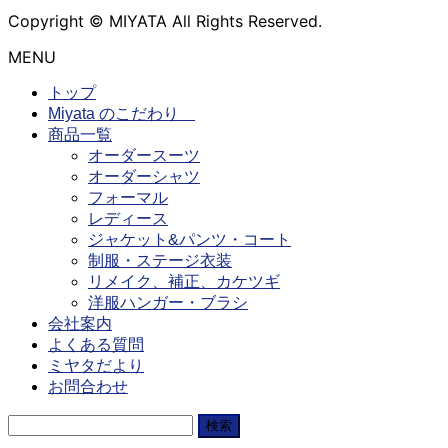
Copyright © MIYATA All Rights Reserved.
MENU
トップ
Miyata のこだわり
商品一覧
オーダースーツ
オーダーシャツ
フォーマル
レディース
ジャケット&パンツ・コート
制服・ステージ衣装
リメイク、補正、カケツギ
洋服ハンガー・ブラシ
会社案内
よくある質問
ミヤタだより
お問合わせ
検
索: