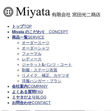
コ
ナ
ン
ビ
テ
ゲ
ン
ー
TOP
トップ
ツ
シ
CONCEPT
Miyata のこだわり
に
ョ
SERVICE
商品一覧
移
ン
オーダースーツ
動
に
オーダーシャツ
移
フォーマル
動
レディース
ジャケット&パンツ・コート
制服・ステージ衣装
リメイク、補正、カケツギ
洋服ハンガー・ブラシ
COMPANY
会社案内
FAQ
よくある質問
BLOG
ミヤタだより
CONTACT
お問合わせ