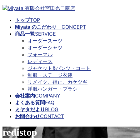
コ
ナ
ン
ビ
TOP
トップ
テ
ゲ
CONCEPT
Miyata のこだわり
ン
ー
SERVICE
商品一覧
ツ
シ
オーダースーツ
に
ョ
オーダーシャツ
移
ン
フォーマル
動
に
レディース
移
ジャケット&パンツ・コート
動
制服・ステージ衣装
リメイク、補正、カケツギ
洋服ハンガー・ブラシ
COMPANY
会社案内
FAQ
よくある質問
BLOG
ミヤタだより
CONTACT
お問合わせ
redistop