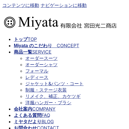
コンテンツに移動
ナビゲーションに移動
TOP
トップ
CONCEPT
Miyata のこだわり
SERVICE
商品一覧
オーダースーツ
オーダーシャツ
フォーマル
レディース
ジャケット&パンツ・コート
制服・ステージ衣装
リメイク、補正、カケツギ
洋服ハンガー・ブラシ
COMPANY
会社案内
FAQ
よくある質問
BLOG
ミヤタだより
CONTACT
お問合わせ