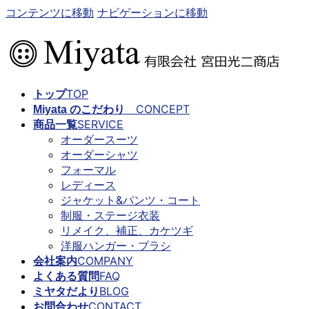
コンテンツに移動
ナビゲーションに移動
TOP
トップ
CONCEPT
Miyata のこだわり
SERVICE
商品一覧
オーダースーツ
オーダーシャツ
フォーマル
レディース
ジャケット&パンツ・コート
制服・ステージ衣装
リメイク、補正、カケツギ
洋服ハンガー・ブラシ
COMPANY
会社案内
FAQ
よくある質問
BLOG
ミヤタだより
CONTACT
お問合わせ