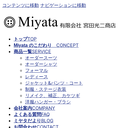
コンテンツに移動
ナビゲーションに移動
TOP
トップ
CONCEPT
Miyata のこだわり
SERVICE
商品一覧
オーダースーツ
オーダーシャツ
フォーマル
レディース
ジャケット&パンツ・コート
制服・ステージ衣装
リメイク、補正、カケツギ
洋服ハンガー・ブラシ
COMPANY
会社案内
FAQ
よくある質問
BLOG
ミヤタだより
CONTACT
お問合わせ