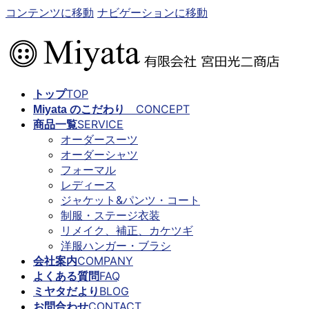
コンテンツに移動
ナビゲーションに移動
TOP
トップ
CONCEPT
Miyata のこだわり
SERVICE
商品一覧
オーダースーツ
オーダーシャツ
フォーマル
レディース
ジャケット&パンツ・コート
制服・ステージ衣装
リメイク、補正、カケツギ
洋服ハンガー・ブラシ
COMPANY
会社案内
FAQ
よくある質問
BLOG
ミヤタだより
CONTACT
お問合わせ