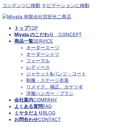
コンテンツに移動
ナビゲーションに移動
TOP
トップ
CONCEPT
Miyata のこだわり
SERVICE
商品一覧
オーダースーツ
オーダーシャツ
フォーマル
レディース
ジャケット&パンツ・コート
制服・ステージ衣装
リメイク、補正、カケツギ
洋服ハンガー・ブラシ
COMPANY
会社案内
FAQ
よくある質問
BLOG
ミヤタだより
CONTACT
お問合わせ