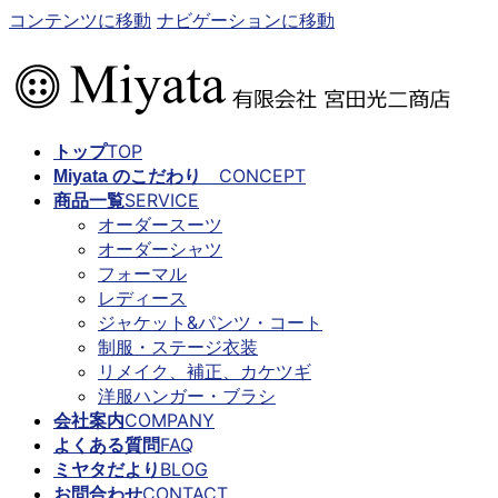
コンテンツに移動
ナビゲーションに移動
TOP
トップ
CONCEPT
Miyata のこだわり
SERVICE
商品一覧
オーダースーツ
オーダーシャツ
フォーマル
レディース
ジャケット&パンツ・コート
制服・ステージ衣装
リメイク、補正、カケツギ
洋服ハンガー・ブラシ
COMPANY
会社案内
FAQ
よくある質問
BLOG
ミヤタだより
CONTACT
お問合わせ