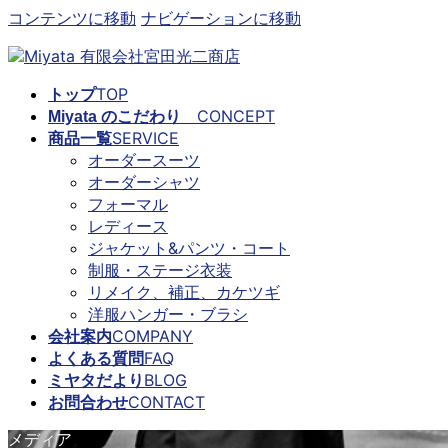
コンテンツに移動
ナビゲーションに移動
TOP
トップ
CONCEPT
Miyata のこだわり
SERVICE
商品一覧
オーダースーツ
オーダーシャツ
フォーマル
レディース
ジャケット&パンツ・コート
制服・ステージ衣装
リメイク、補正、カケツギ
洋服ハンガー・ブラシ
COMPANY
会社案内
FAQ
よくある質問
BLOG
ミヤタだより
CONTACT
お問合わせ
メディア