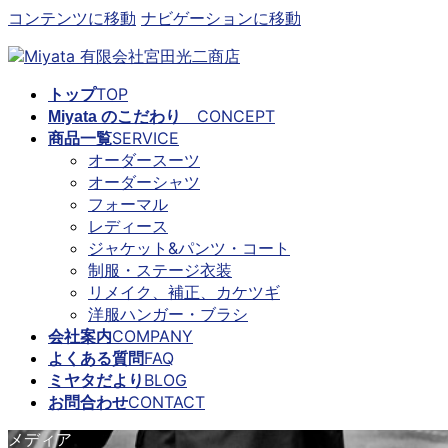
コンテンツに移動
ナビゲーションに移動
TOP
トップ
CONCEPT
Miyata のこだわり
SERVICE
商品一覧
オーダースーツ
オーダーシャツ
フォーマル
レディース
ジャケット&パンツ・コート
制服・ステージ衣装
リメイク、補正、カケツギ
洋服ハンガー・ブラシ
COMPANY
会社案内
FAQ
よくある質問
BLOG
ミヤタだより
CONTACT
お問合わせ
メディア